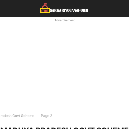
Advertisement
radesh Govt Scheme
Page 2