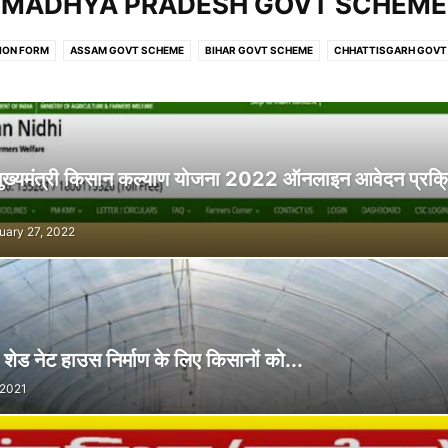
MADHYA PRADESH GOVT SCHEME
ION FORM
ASSAM GOVT SCHEME
BIHAR GOVT SCHEME
CHHATTISGARH GOVT
CHEME
GUJARAT GOVT SCHEME
HARYANA GOVT SCHEME
HIMACHAL PRADESH
NCE SCHEME
J&K GOVT SCHEME
JHARKHAND GOVT SCHEME
LADAKH GOVT 
ESH GOVT SCHEME
MAHARASHTRA GOVT SCHEME
NATIONAL POLICY
ODISHA 
HEME
RAJASTHAN SARKARI YOJANA
SIKKIM GOVT SCHEME
TAMIL NADU GOVE
 मुख्यमंत्री किसान कल्याण योजना 2022 ऑनलाइन आवेदन प्रक्र
HEME
UTTARAKHAND GOVT SCHEME
WEST BENGAL GOVT SCHEME
किसान समाचार
प्रधानमंत्री योजना
बिजनेस योजना
रोजगार समाचार
शिक्षा जगत
uary 27, 2022
ेड नेट हाउस निर्माण के लिए किसानों को...
 2021