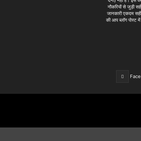
देना) नही है। इस वे
नौकरियों से जुड़ी सह
जानकारी एकदम सही ह
की आप ब्लॉग पोस्ट 
Face