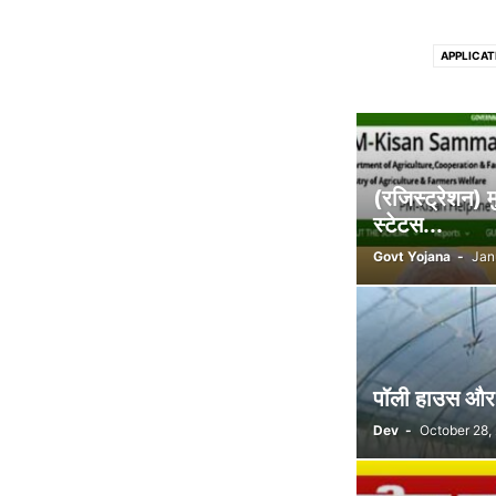
APPLICAT
DELHI GOVT S
INSURA
MADHYA PRAD
PUNJAB GOVT SC
(रजिस्ट्रेशन)
UP GOVT SC
स्टेटस...
Govt Yojana
-
Jan
पॉली हाउस और श
Dev
-
October 28,