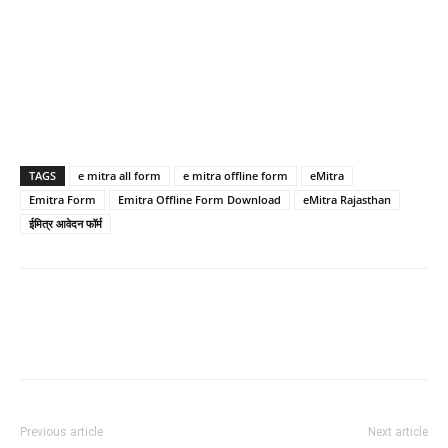
TAGS
e mitra all form
e mitra offline form
eMitra
Emitra Form
Emitra Offline Form Download
eMitra Rajasthan
ईमित्र आवेदन फॉर्म
Previous article
Next article