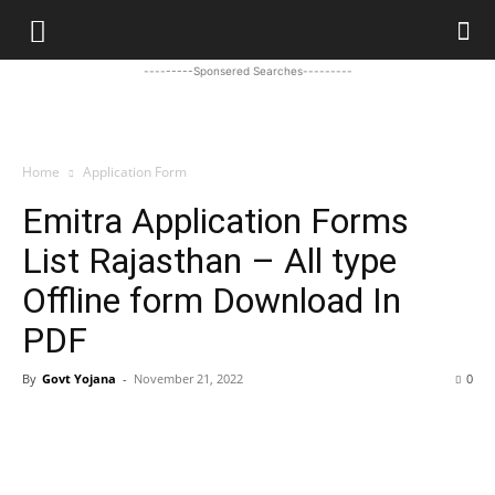
---------Sponsered Searches---------
Home
Application Form
Emitra Application Forms
List Rajasthan – All type
Offline form Download In
PDF
By
Govt Yojana
-
November 21, 2022
0