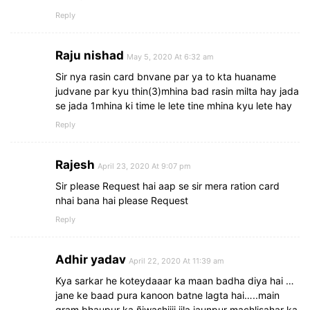
Reply
Raju nishad
May 5, 2020 At 6:32 am
Sir nya rasin card bnvane par ya to kta huaname
judvane par kyu thin(3)mhina bad rasin milta hay jada
se jada 1mhina ki time le lete tine mhina kyu lete hay
Reply
Rajesh
April 23, 2020 At 9:07 pm
Sir please Request hai aap se sir mera ration card
nhai bana hai please Request
Reply
Adhir yadav
April 22, 2020 At 11:39 am
Kya sarkar he koteydaaar ka maan badha diya hai …
jane ke baad pura kanoon batne lagta hai…..main
gram bhaupur ka ñiwashiiii jila jaunpur machlisahar ka