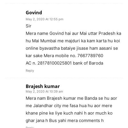
Govind
May 2, 2020 At 12:55 pm
Sir
Mera name Govind hai aur Mai uttar Pradesh ka
hu Mai Mumbai me majduri ka kam karta hu koi
online byavastha bataiye jisase ham aasani se
kar sake Mera mobile no. 7667789760
AC n. 28178100025801 bank of Baroda
Reply
Brajesh kumar
May 2, 2020 At 10:39 am
Mera nam Brajesh kumar me Banda se hu aor
me Jalandhar city me fasa hua hu aor mere
khane pine ke liye kuch nahi h aor much ko
ghar jana h Bus yahi mera comments h
Reply