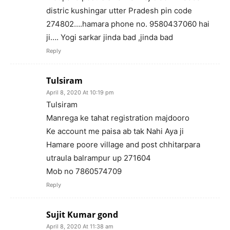
distric kushingar utter Pradesh pin code
274802….hamara phone no. 9580437060 hai
ji…. Yogi sarkar jinda bad ,jinda bad
Reply
Tulsiram
April 8, 2020 At 10:19 pm
Tulsiram
Manrega ke tahat registration majdooro
Ke account me paisa ab tak Nahi Aya ji
Hamare poore village and post chhitarpara
utraula balrampur up 271604
Mob no 7860574709
Reply
Sujit Kumar gond
April 8, 2020 At 11:38 am