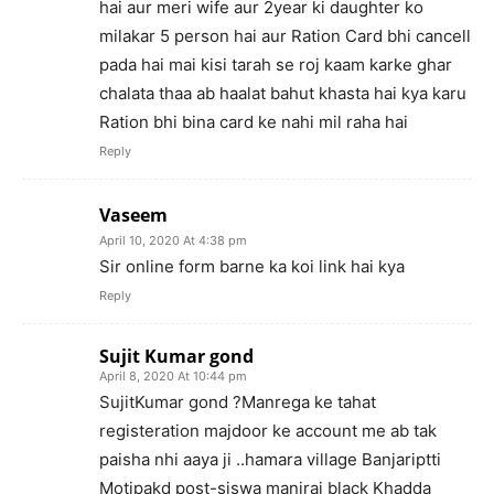
hai aur meri wife aur 2year ki daughter ko
milakar 5 person hai aur Ration Card bhi cancell
pada hai mai kisi tarah se roj kaam karke ghar
chalata thaa ab haalat bahut khasta hai kya karu
Ration bhi bina card ke nahi mil raha hai
Reply
Vaseem
April 10, 2020 At 4:38 pm
Sir online form barne ka koi link hai kya
Reply
Sujit Kumar gond
April 8, 2020 At 10:44 pm
SujitKumar gond ?Manrega ke tahat
registeration majdoor ke account me ab tak
paisha nhi aaya ji ..hamara village Banjariptti
Motipakd post-siswa maniraj black Khadda