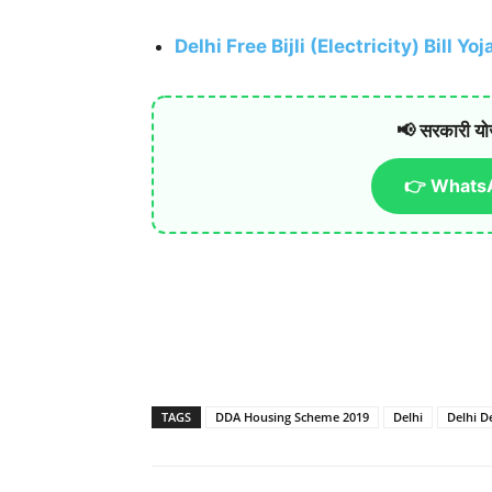
Delhi Free Bijli (Electricity) Bill Y
📢 सरकारी यो
👉 WhatsA
TAGS
DDA Housing Scheme 2019
Delhi
Delhi D