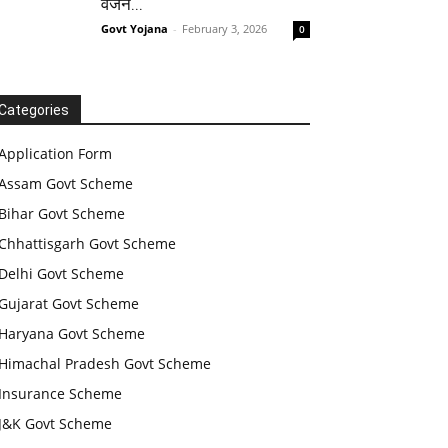
वजन...
Govt Yojana
-
February 3, 2026
0
Categories
Application Form
Assam Govt Scheme
Bihar Govt Scheme
Chhattisgarh Govt Scheme
Delhi Govt Scheme
Gujarat Govt Scheme
Haryana Govt Scheme
Himachal Pradesh Govt Scheme
Insurance Scheme
J&K Govt Scheme