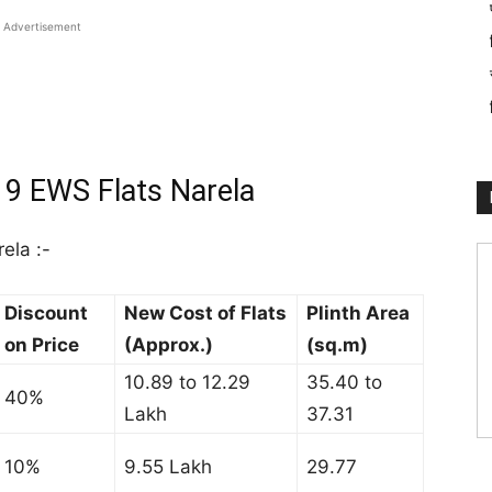
Advertisement
9 EWS Flats Narela
ela :-
Discount
New Cost of Flats
Plinth Area
on Price
(Approx.)
(sq.m)
10.89 to 12.29
35.40 to
40%
Lakh
37.31
10%
9.55 Lakh
29.77