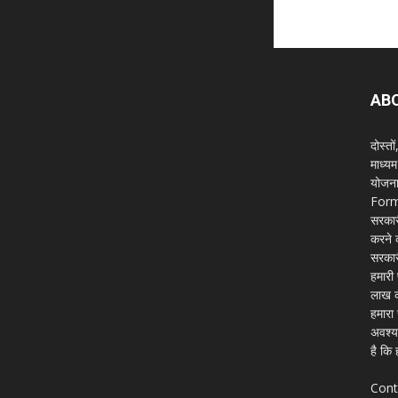
AB
दोस्त
माध्य
योजनाओ
Form ब
सरकार
करने क
सरकार
हमारी
लाख क
हमारा
अवश्य
है कि 
Cont