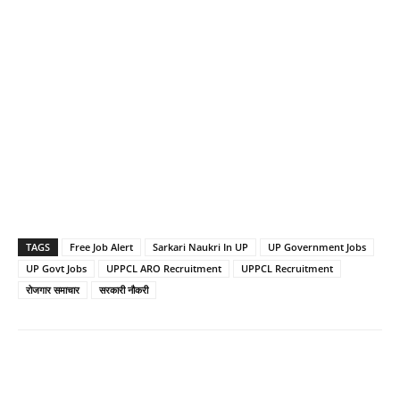
TAGS
Free Job Alert
Sarkari Naukri In UP
UP Government Jobs
UP Govt Jobs
UPPCL ARO Recruitment
UPPCL Recruitment
रोजगार समाचार
सरकारी नौकरी