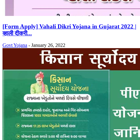
[Form Apply] Vahali Dikri Yojana in Gujarat 2022 |
व्हाली दीकरी...
Govt Yojana
-
January 26, 2022