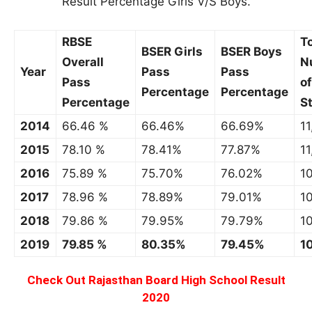
Result Percentage Girls V/S Boys.
RBSE
To
BSER Girls
BSER Boys
Overall
N
Year
Pass
Pass
Pass
of
Percentage
Percentage
Percentage
S
2014
66.46 %
66.46%
66.69%
1
2015
78.10 %
78.41%
77.87%
1
2016
75.89 %
75.70%
76.02%
10
2017
78.96 %
78.89%
79.01%
1
2018
79.86 %
79.95%
79.79%
1
2019
79.85 %
80.35%
79.45%
1
Check Out Rajasthan Board High School Result
2020