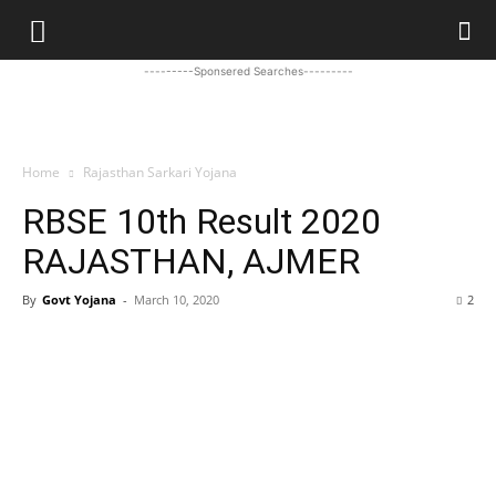
---------Sponsered Searches---------
Home
Rajasthan Sarkari Yojana
RBSE 10th Result 2020
RAJASTHAN, AJMER
By
Govt Yojana
-
March 10, 2020
2