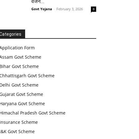
वजन...
Govt Yojana
-
February 3, 2026
0
Categories
Application Form
Assam Govt Scheme
Bihar Govt Scheme
Chhattisgarh Govt Scheme
Delhi Govt Scheme
Gujarat Govt Scheme
Haryana Govt Scheme
Himachal Pradesh Govt Scheme
Insurance Scheme
J&K Govt Scheme